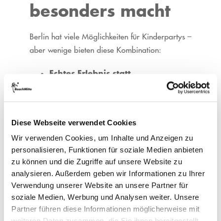
besonders macht
Berlin hat viele Möglichkeiten für Kinderpartys –
aber wenige bieten diese Kombination:
Echtes Erlebnis statt
Unterhaltungsprogramm:
Kinder
sind aktiv dabei, nicht passive Zuschauer
Outdoor und mittendrin
: Frische
Diese Webseite verwendet Cookies
Luft, Sand und Bewegung – ohne weite
Wir verwenden Cookies, um Inhalte und Anzeigen zu
Anreise aus der Stadt
personalisieren, Funktionen für soziale Medien anbieten
Altersgerecht und flexibel:
Die
zu können und die Zugriffe auf unsere Website zu
Aktivitäten funktionieren für Kinder ab 6
analysieren. Außerdem geben wir Informationen zu Ihrer
Jahren genauso gut wie für Teenies bis 14
Verwendung unserer Website an unsere Partner für
Stressfreie Organisation:
Fertige
soziale Medien, Werbung und Analysen weiter. Unsere
Pakete, erfahrenes Team und klare
Partner führen diese Informationen möglicherweise mit
weiteren Daten zusammen, die Sie ihnen bereitgestellt