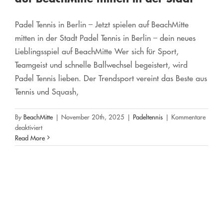
Padel Tennis in Berlin – Jetzt spielen auf BeachMitte
mitten in der Stadt Padel Tennis in Berlin – dein neues
Lieblingsspiel auf BeachMitte Wer sich für Sport,
Teamgeist und schnelle Ballwechsel begeistert, wird
Padel Tennis lieben. Der Trendsport vereint das Beste aus
Tennis und Squash,
Padel Sport in Berlin – Jetzt spielen
By
BeachMitte
|
November 20th, 2025
|
Padeltennis
|
Kommentare
& erleben auf BeachMitte
für
deaktiviert
Padel
Read More
Padeltennis
Tennis
in
Berlin
–
Jetzt
spielen
auf
BeachMitte