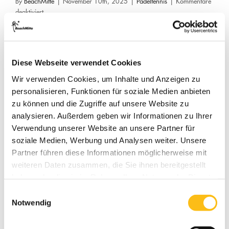
By
BeachMitte
|
November 10th, 2025
|
Padeltennis
|
Kommentare
für
deaktiviert
Padel
Read More
Sport
in
Berlin
Diese Webseite verwendet Cookies
–
Jetzt
Wir verwenden Cookies, um Inhalte und Anzeigen zu
spielen
personalisieren, Funktionen für soziale Medien anbieten
&
zu können und die Zugriffe auf unsere Website zu
erleben
analysieren. Außerdem geben wir Informationen zu Ihrer
auf
Verwendung unserer Website an unsere Partner für
BeachMitte
Kategorien
soziale Medien, Werbung und Analysen weiter. Unsere
Partner führen diese Informationen möglicherweise mit
Adventure Golf
weiteren Daten zusammen, die Sie ihnen bereitgestellt
haben oder die sie im Rahmen Ihrer Nutzung der Dienste
Beachlife
gesammelt haben.
Einwilligungsauswahl
Notwendig
Beachvolleyball