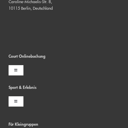
Caroline-Michaelis-Str. 8,
10115 Berlin, Deutschland
Court Onlinebuchung
Toggle
Navigation
Indoor Court buchen
Sport & Erlebni
s
Toggle
Outdoor Court buchen
Navigation
Firmenveranstaltungen
Padel Court buchen
Für Kleingruppen