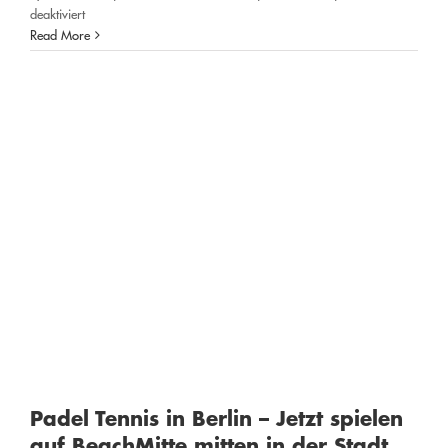
für
deaktiviert
der Stadt
Padel
Read More
Tennis
Padeltennis
Berlin
–
Preise
und
Angebote
auf
BeachMitte
Padel Tennis in Berlin – Jetzt spielen
auf BeachMitte mitten in der Stadt