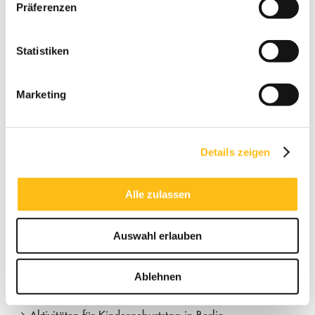
Firmenevents
Präferenzen
MountMitte
Statistiken
Padeltennis
Marketing
Schulen & Kinder
Strandgeschichte
Details zeigen
Winterstrand
Alle zulassen
Neueste Beiträge
Auswahl erlauben
Ideen für Kindergeburtstag draußen – BeachMitte
Ablehnen
Berlin
Aktivitäten für Kindergeburtstag in Berlin –