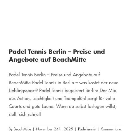
Padel Tennis Berlin – Preise und
Angebote auf BeachMitte
Padel Tennis Berlin – Preise und Angebote auf
BeachMitte Padel Tennis in Berlin – was kostet der neue
Lieblingssport? Padel Tennis begeistert Berlin: Der Mix
aus Action, Leichtigkeit und Teamgefühl sorgt für volle
Courts und gute Laune. Wenn du selbst loslegen willst,
stellt sich schnell
Padel Tennis in Berlin – Jetzt
By
BeachMitte
|
November 24th, 2025
|
Padeltennis
|
Kommentare
spielen auf BeachMitte mitten in