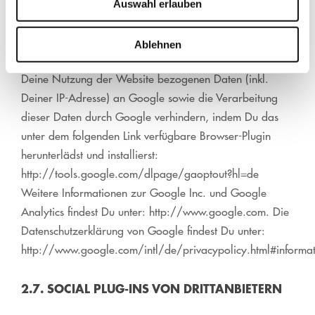
darauf hin, dass Du in diesem Fall gegebenenfalls nicht
Auswahl erlauben
sämtliche Funktionen dieser Website vollumfänglich
werden nutzen kannst. Du kannst darüber hinaus die
Ablehnen
Erfassung der durch das Cookie erzeugten und auf
Deine Nutzung der Website bezogenen Daten (inkl.
Deiner IP-Adresse) an Google sowie die Verarbeitung
dieser Daten durch Google verhindern, indem Du das
unter dem folgenden Link verfügbare Browser-Plugin
herunterlädst und installierst:
http://tools.google.com/dlpage/gaoptout?hl=de
Weitere Informationen zur Google Inc. und Google
Analytics findest Du unter: http://www.google.com. Die
Datenschutzerklärung von Google findest Du unter:
http://www.google.com/intl/de/privacypolicy.html#informat
2.7. SOCIAL PLUG-INS VON DRITTANBIETERN