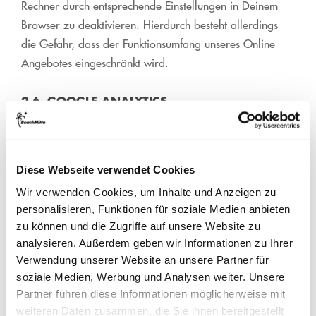
Rechner durch entsprechende Einstellungen in Deinem
Browser zu deaktivieren. Hierdurch besteht allerdings
die Gefahr, dass der Funktionsumfang unseres Online-
Angebotes eingeschränkt wird.
2.6. GOOGLE-ANALYTICS
Diese Website benutzt Google Analytics, einen
Webanalysedienst der Google Inc. („Google“). Google
Diese Webseite verwendet Cookies
Analytics verwendet ebenfalls „Cookies“. Die durch den
Wir verwenden Cookies, um Inhalte und Anzeigen zu
Cookie erzeugten Informationen über Deine Benutzung
personalisieren, Funktionen für soziale Medien anbieten
dieser Website werden in der Regel an einen Server von
zu können und die Zugriffe auf unsere Website zu
Google in den USA übertragen und dort gespeichert. Im
analysieren. Außerdem geben wir Informationen zu Ihrer
Falle der Aktivierung der IP-Anonymisierung auf dieser
Verwendung unserer Website an unsere Partner für
Webseite wird Deine IP-Adresse von Google jedoch
soziale Medien, Werbung und Analysen weiter. Unsere
innerhalb von Mitgliedstaaten der Europäischen Union
Partner führen diese Informationen möglicherweise mit
oder in anderen Vertragsstaaten des Abkommens über
weiteren Daten zusammen, die Sie ihnen bereitgestellt