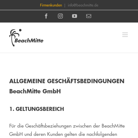
Skip
Firmenkunden
|
info@beachmitte.de
to
Facebook
Instagram
YouTube
Email
content
ALLGEMEINE GESCHÄFTSBEDINGUNGEN
BeachMitte GmbH
1. GELTUNGSBEREICH
Für die Geschäftsbeziehungen zwischen der BeachMitte
GmbH und deren Kunden gelten die nachfolgenden