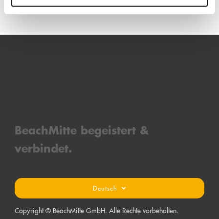
BeachMitt
e bege
is
tert &
verbind
et.
Deutsch
Copyright © BeachMitte GmbH. Alle Rechte vorbehalten.