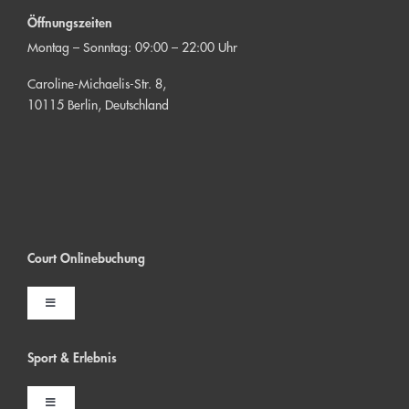
Öffnungszeiten
Montag – Sonntag: 09:00 – 22:00 Uhr
Caroline-Michaelis-Str. 8,
10115 Berlin, Deutschland
Court Onlinebuchung
Toggle
Navigation
Indoor Court buchen
Sport & Erlebni
s