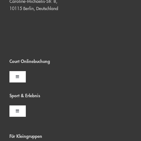
Caroline-Michaelis-Str. 8,
10115 Berlin, Deutschland
Court Onlinebuchung
Toggle
Navigation
Indoor Court buchen
Sport & Erlebni
s
Toggle
Outdoor Court buchen
Navigation
Firmenveranstaltungen
Padel Court buchen
Für Kleingruppen