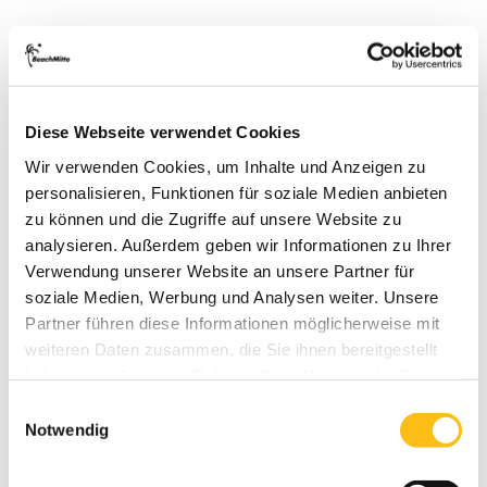
Diese Webseite verwendet Cookies
Wir verwenden Cookies, um Inhalte und Anzeigen zu
personalisieren, Funktionen für soziale Medien anbieten
zu können und die Zugriffe auf unsere Website zu
analysieren. Außerdem geben wir Informationen zu Ihrer
Verwendung unserer Website an unsere Partner für
soziale Medien, Werbung und Analysen weiter. Unsere
Häufige Fragen rund
Partner führen diese Informationen möglicherweise mit
weiteren Daten zusammen, die Sie ihnen bereitgestellt
um Beachvolleyball
haben oder die sie im Rahmen Ihrer Nutzung der Dienste
Berlin auf
gesammelt haben.
Einwilligungsauswahl
Notwendig
BeachMitte