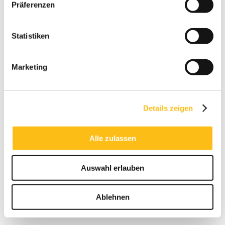
Präferenzen
Wie viel kostet
Beachvolleyball auf
Statistiken
BeachMitte?
Marketing
Die Preise variieren je nach Uhrzeit, Wochentag
und Saison. Ab ca. 20 € pro Stunde pro Feld.
Details zeigen
Kann man Beachvolleyball
auch ohne eigenes Equipment
Alle zulassen
spielen?
Ja – ihr braucht nur einen Ball, den könnt ihr
Auswahl erlauben
direkt vor Ort gegen Gebühr und Pfand
ausleihen.
Ablehnen