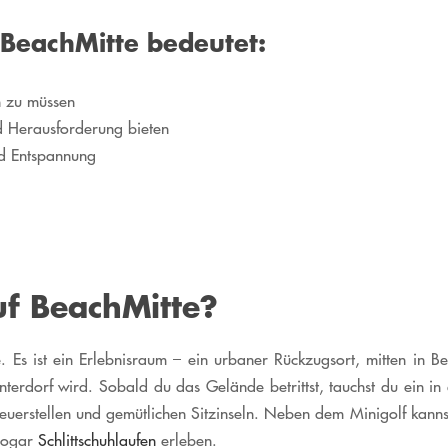
 BeachMitte bedeutet:
en zu müssen
d Herausforderung bieten
nd Entspannung
uf BeachMitte?
 Es ist ein Erlebnisraum – ein urbaner Rückzugsort, mitten in Ber
terdorf wird. Sobald du das Gelände betrittst, tauchst du ein in 
Feuerstellen und gemütlichen Sitzinseln. Neben dem Minigolf kanns
sogar
Schlittschuhlaufen
erleben.