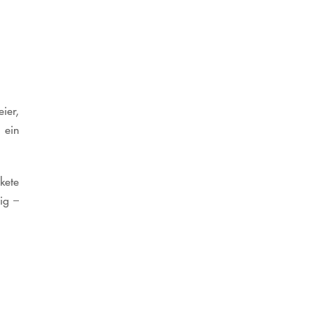
ier,
 ein
kete
ig –