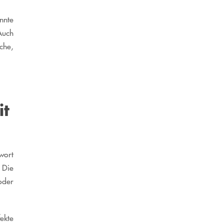
nnte
Auch
che,
it
wort
 Die
oder
ekte