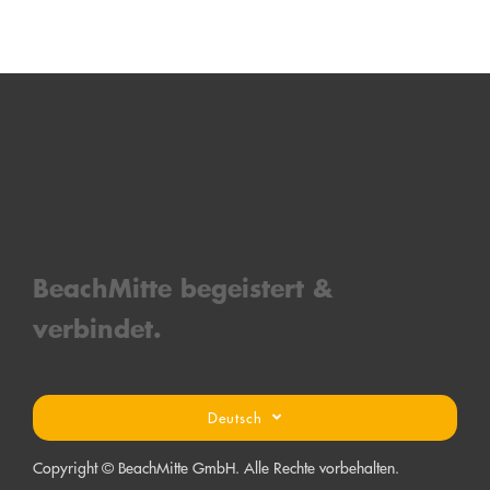
BeachMitt
e bege
is
tert &
verbind
et.
Deutsch
Copyright © BeachMitte GmbH. Alle Rechte vorbehalten.