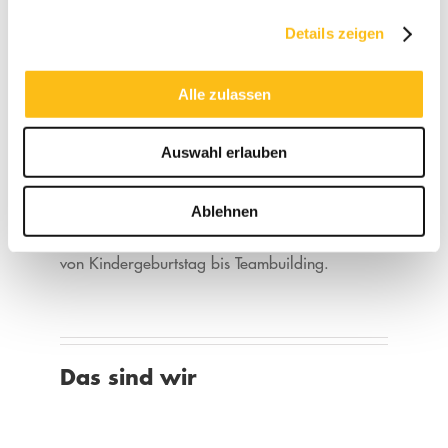
Details zeigen
Überhaupt nicht. Adventure Golf ist für alle
Altersgruppen geeignet – mit Spaß statt Leistung
im Fokus.
Alle zulassen
Auswahl erlauben
Gibt es Angebote für Events
oder Schulklassen?
Ablehnen
Ja. Wir stellen individuelle Pakete zusammen –
von Kindergeburtstag bis Teambuilding.
Das sind wir