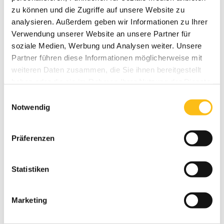
FAQ
zu können und die Zugriffe auf unsere Website zu
analysieren. Außerdem geben wir Informationen zu Ihrer
Verwendung unserer Website an unsere Partner für
Ist BeachMitte ein richtiger
soziale Medien, Werbung und Analysen weiter. Unsere
Partner führen diese Informationen möglicherweise mit
Abenteuerpark?
weiteren Daten zusammen, die Sie ihnen bereitgestellt
haben oder die sie im Rahmen Ihrer Nutzung der Dienste
Ja – aber eben anders. Kein Klettergarten,
gesammelt haben.
sondern ein urbanes Erlebniszentrum mit Spiel,
Einwilligungsauswahl
Notwendig
Spaß und Bewegung.
Was kostet der Eintritt?
Präferenzen
Die Preise fürs Adventure Golf findest du auf
Statistiken
unserer Website. Gruppen erhalten
Sondertarife.
Marketing
Muss man sportlich sein?