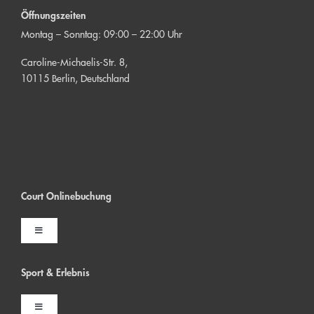
Öffnungszeiten
Montag – Sonntag: 09:00 – 22:00 Uhr
Caroline-Michaelis-Str. 8,
10115 Berlin, Deutschland
Court Onlinebuchung
Toggle
Navigation
Indoor Court buchen
Sport & Erlebni
s
Toggle
Outdoor Court buchen