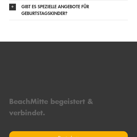
GIBT ES SPEZIELLE ANGEBOTE FÜR
GEBURTSTAGSKINDER?
BeachMitt
e bege
is
tert &
verbind
et.