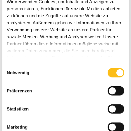
Wir verwenden Cookies, um Inhalte und Anzeigen zu
personalisieren, Funktionen für soziale Medien anbieten
zu können und die Zugriffe auf unsere Website zu
analysieren. Außerdem geben wir Informationen zu Ihrer
Verwendung unserer Website an unsere Partner für
soziale Medien, Werbung und Analysen weiter. Unsere
Kletterparcours
Partner führen diese Informationen möglicherweise mit
weiteren Daten zusammen, die Sie ihnen bereitgestellt
haben oder die sie im Rahmen Ihrer Nutzung der Dienste
gesammelt haben.
Einwilligungsauswahl
Notwendig
Präferenzen
Statistiken
Brocken
Marketing
Dieser Parkour ist der leichteste im MountMitte und er ist für alle