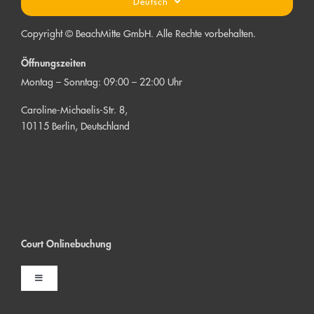
Deutsch
Copyright © BeachMitte GmbH. Alle Rechte vorbehalten.
Öffnungszeiten
Montag – Sonntag: 09:00 – 22:00 Uhr
Caroline-Michaelis-Str. 8,
10115 Berlin, Deutschland
Court Onlinebuchung
Toggle
Navigation
Indoor Court buchen