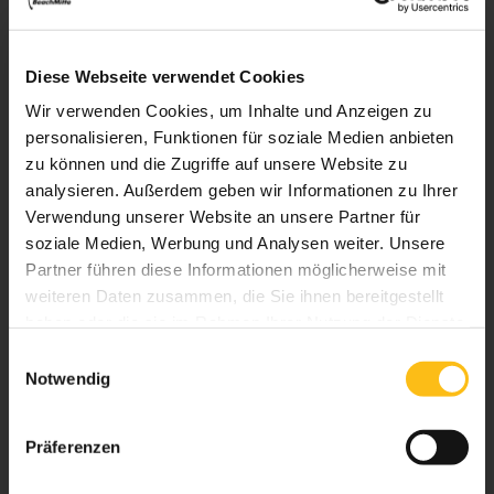
BeachMitt
e bege
is
tert &
Diese Webseite verwendet Cookies
Wir verwenden Cookies, um Inhalte und Anzeigen zu
verbind
et.
personalisieren, Funktionen für soziale Medien anbieten
zu können und die Zugriffe auf unsere Website zu
analysieren. Außerdem geben wir Informationen zu Ihrer
Deutsch
Verwendung unserer Website an unsere Partner für
soziale Medien, Werbung und Analysen weiter. Unsere
Copyright © BeachMitte GmbH. Alle Rechte vorbehalten.
Partner führen diese Informationen möglicherweise mit
weiteren Daten zusammen, die Sie ihnen bereitgestellt
Öffnungszeiten
haben oder die sie im Rahmen Ihrer Nutzung der Dienste
Montag – Sonntag: 09:00 – 22:00 Uhr
gesammelt haben.
Einwilligungsauswahl
Notwendig
Caroline-Michaelis-Str. 8,
10115 Berlin, Deutschland
Präferenzen